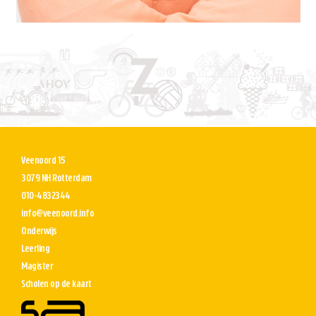
Veenoord 15
3079 NH Rotterdam
010-4832344
info@veenoord.info
Onderwijs
Leerling
Magister
Scholen op de kaart